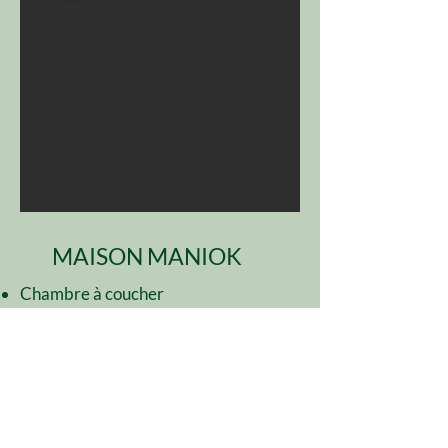
MAISON MANIOK
Chambre à coucher
Salle de bain
Terrasse privée avec coin salon
confortable
Hamac privé
Accès à la
kitchenette commune
26€ / 16.000 cfa par nuit